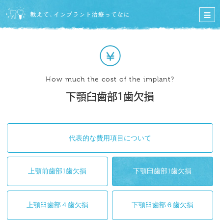
JSOIとは
How much the cost of the implant?
インプラントを知る
下顎臼歯部1歯欠損
インプラント医院・
専門医の選び
方
代表的な費用項目について
治療中の方へ
上顎前歯部1歯欠損
下顎臼歯部1歯欠損
インプラントの
お手入れ
上顎臼歯部４歯欠損
下顎臼歯部６歯欠損
よくあるご質問