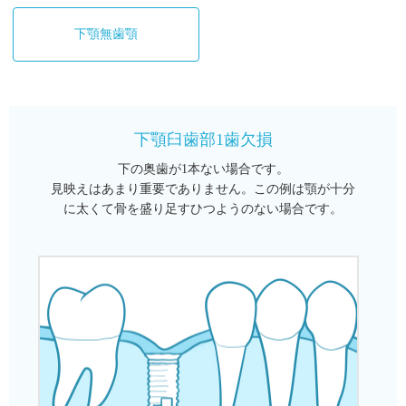
下顎無歯顎
口腔インプラント治療相談窓口
メディア情報
下顎臼歯部1歯欠損
インプラント用語集
下の奥歯が1本ない場合です。
見映えはあまり重要でありません。この例は顎が十分
に太くて骨を盛り足すひつようのない場合です。
お問い合わせ
日本口腔インプラント学会
Copyright (C) 2014
Japanese Society of Oral Implantology