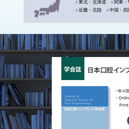
資格更新猶予申請書（
2026.04.01
東北・北海道
関東・
認定制度
近畿・北陸
中国・四
2026年度「インプ
2026.04.01
認定制度
2026年度「インプ
2026.04.01
認定制度
日本口腔インプラント
2026.06.08
学会から
「口腔インプラント治
2026.03.19
学会から
日本歯科専門医機構
2026.03.17
関連団体
第45回関東・甲信越
2026.02.04
学会から
2025年度専門歯科
2026.02.02
学会から