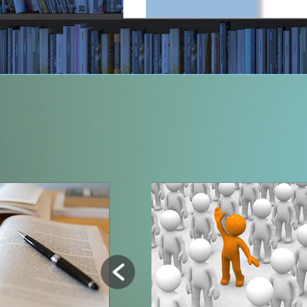
令和8年度 学会奨励
2026.01.13
学会から
2025年度分日本歯
2026.01.08
関連団体
年末年始休業のお知
2025.12.19
学会から
献血血液の研究開発
2025.12.02
関連団体
2025.11.04
学会から
第55回学術大会各賞
2025.10.31
学会から
第55回学術大会大会
2025.10.14
学会から