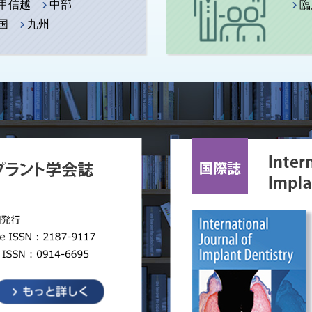
2026年度）
甲信越
中部
臨
国
九州
ラント専門歯科衛生士試験」についてのお知らせ
ラント専門歯科技工士試験」についてのお知らせ
学会におけるAI利用に関する提言について
療指針2024」を一部修正しました
主催の共通研修を受講希望されている方へ
支部学術大会 市民公開講座のご案内
技工士公開セミナーの申し込みを開始しました