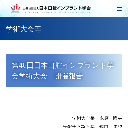
学術大会等
第46回日本口腔インプラント学
会学術大会 開催報告
学術大会長 永原 國央
学術大会副会長 堀田 康記