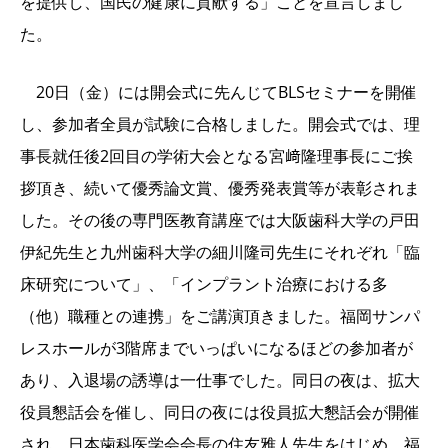
を提供し、国民の健康に貢献する」ことを宣言しまし
た。
20日（金）には開会式に先んじてBLSセミナーを開催
し、参加者全員が試験に合格しました。開会式では、理
事長就任後2回目の学術大会となる宮﨑隆理事長にご挨
拶頂き、続いて優秀論文賞、優秀発表賞等が表彰されま
した。その後の専門医教育講座では大阪歯科大学の戸田
伊紀先生と九州歯科大学の細川隆司先生にそれぞれ「臨
床研究について」、「インプラント治療における多
（他）職種との連携」をご講演頂きました。福岡サンパ
レスホールが3階席までいっぱいになるほどの参加者が
あり、入退場の誘導は一仕事でした。同日の夜は、拡大
役員懇話会を催し、同日の夜には役員拡大懇話会が開催
され、日本歯科医学会会長の住友雅人先生をはじめ、福