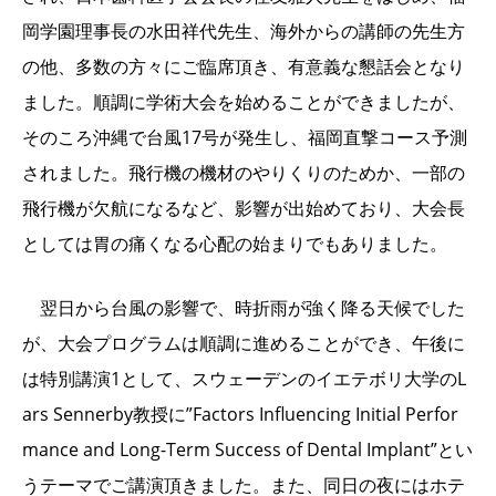
岡学園理事長の水田祥代先生、海外からの講師の先生方
の他、多数の方々にご臨席頂き、有意義な懇話会となり
ました。順調に学術大会を始めることができましたが、
そのころ沖縄で台風17号が発生し、福岡直撃コース予測
されました。飛行機の機材のやりくりのためか、一部の
飛行機が欠航になるなど、影響が出始めており、大会長
としては胃の痛くなる心配の始まりでもありました。
翌日から台風の影響で、時折雨が強く降る天候でした
が、大会プログラムは順調に進めることができ、午後に
は特別講演1として、スウェーデンのイエテボリ大学のL
ars Sennerby教授に”Factors Influencing Initial Perfor
mance and Long-Term Success of Dental Implant”とい
うテーマでご講演頂きました。また、同日の夜にはホテ