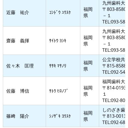
九州歯科大
福岡
〒803-8
近藤 祐介
ｺﾝﾄﾞｳ ﾕｳｽｹ
県
－１
TEL:093-582
九州歯科大
福岡
〒803-8
齋藤 義揮
ｻｲﾄｳ ﾖｼｷ
県
－１
TEL:093-582
公立学校共
福岡
佐々木 匡理
ｻｻｷ ﾏｻﾉﾘ
〒815-8
県
TEL:092-541
福岡歯科大
福岡
〒814-0
佐藤 博信
ｻﾄｳ ﾋﾛﾉﾌﾞ
県
１
TEL:092-801
しのざき歯
福岡
篠﨑 陽介
ｼﾉｻﾞｷ ﾖｳｽｹ
〒813-00
県
TEL:092-681