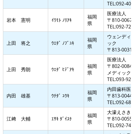
TEL:092-409
医療法人 
福岡
岩本 憲明
ｲﾜﾓﾄ ﾉﾘｱｷ
〒810-0
県
TEL:092-725
ウェンディ
福岡
上田 将之
ｳｴﾀﾞ ﾉﾌﾞﾕｷ
ック
県
〒813-00
医療法人 
福岡
〒802-00
上田 秀朗
ｳｴﾀﾞ ﾋﾃﾞｱｷ
県
メディック
TEL:093-922
内田歯科医
福岡
内田 雄基
ｳﾁﾀﾞ ﾕｳｷ
〒813-0
県
TEL:092-681
大濠えさき
福岡
江﨑 大輔
ｴｻｷ ﾀﾞｲｽｹ
〒810-00
県
TEL:092-741