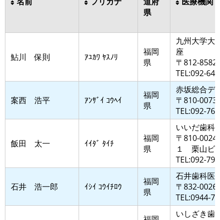
名前
フリガナ
道府
医療機関
県
九州大学大
福岡
座
鮎川 保則
ｱﾕｶﾜ ﾔｽﾉﾘ
県
〒812-8
TEL:092-642
赤坂総合デ
福岡
案西 浩平
ｱﾝｻﾞｲ ｺｳﾍｲ
〒810-007
県
TEL:092-762
いいだ歯科
福岡
〒810-0
飯田 太一
ｲｲﾀﾞ ﾀｲﾁ
県
１ 栗山ビ
TEL:092-791
石井歯科医
福岡
石井 浩一郎
ｲｼｲ ｺｳｲﾁﾛｳ
〒832-00
県
TEL:0944-73
いしざき歯
福岡