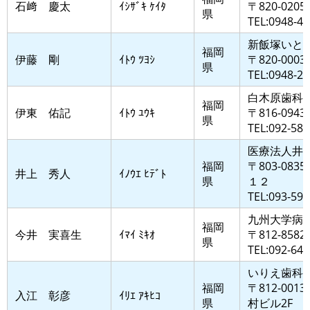
石﨑 慶太
ｲｼｻﾞｷ ｹｲﾀ
〒820-020
県
TEL:0948-43
新飯塚いと
福岡
伊藤 剛
ｲﾄｳ ﾂﾖｼ
〒820-000
県
TEL:0948-26
白木原歯科
福岡
伊東 佑記
ｲﾄｳ ﾕｳｷ
〒816-09
県
TEL:092-588
医療法人井
福岡
〒803-0
井上 秀人
ｲﾉｳｴ ﾋﾃﾞﾄ
県
１２
TEL:093-592
九州大学病
福岡
今井 実喜生
ｲﾏｲ ﾐｷｵ
〒812-8
県
TEL:092-641
いりえ歯科
福岡
〒812-00
入江 彰彦
ｲﾘｴ ｱｷﾋｺ
県
村ビル2F