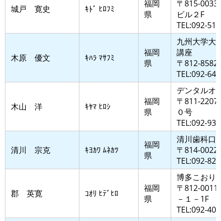
福岡
〒815-00
城戸 寛史
ｷﾄﾞ ﾋﾛﾌﾐ
県
ビル２F
TEL:092-512
九州大学大
福岡
講座
木原 優文
ｷﾊﾗ ﾏｻﾌﾐ
県
〒812-8
TEL:092-642
デンタルオ
福岡
〒811-2
木山 洋
ｷﾔﾏ ﾋﾛｼ
県
０号
TEL:092-936
清川歯科口
福岡
清川 宗克
ｷﾖｶﾜ ﾑﾈｶﾂ
〒814-0
県
TEL:092-822
博多こおり
福岡
〒812-0
郡 英寛
ｺｵﾘ ﾋﾃﾞﾋﾛ
県
－１－1F
TEL:092-409