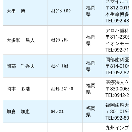
スマイルラ
福岡
〒812-00
大串 博
ｵｵｸﾞｼ ﾋﾛｼ
県
本生命博多
TEL:092-432
アロハ歯科
福岡
〒811-23
大多和 昌人
ｵｵﾀﾜ ﾏｻﾄ
県
イオンモール
TEL:092-719
岡部歯科医
福岡
岡部 千香夫
ｵｶﾍﾞ ﾁｶｵ
〒814-0
県
TEL:092-821
医療法人立
福岡
岡本 多浩
ｵｶﾓﾄ ｶｽﾞﾋﾛ
〒830-00
県
TEL:0942-26
福岡歯科大
福岡
加倉 加恵
ｶｸﾗ ｶｴ
〒801-0
県
TEL:092-801
九州インプ