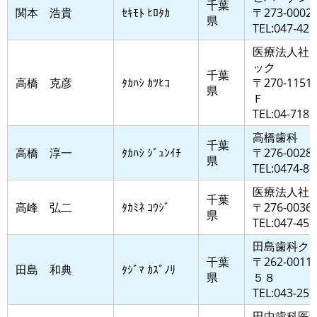
千葉
関本 浩貴
ｾｷﾓﾄ ﾋﾛﾀｶ
〒273-0
県
TEL:047-421
医療法人社
ック
千葉
高橋 克彦
ﾀｶﾊｼ ｶﾂﾋｺ
〒270-11
県
Ｆ
TEL:04-7185
高橋歯科
千葉
高橋 淳一
ﾀｶﾊｼ ｼﾞｭﾝｲﾁ
〒276-0
県
TEL:0474-86
医療法人社
千葉
高峰 弘二
ﾀｶﾐﾈ ｺｳｼﾞ
〒276-0
県
TEL:047-459
田島歯科ク
千葉
〒262-0
田島 和典
ﾀｼﾞﾏ ｶｽﾞﾉﾘ
県
５８
TEL:043-259
田中歯科医