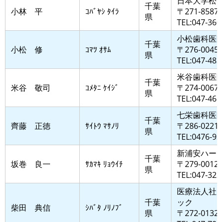
日本大学松
千葉
小林 平
ｺﾊﾞﾔｼ ﾀｲﾗ
〒271-858
県
TEL:047-360
小松歯科医
千葉
小松 修
ｺﾏﾂ ｵｻﾑ
〒276-0
県
TEL:047-483
米谷歯科医
千葉
米谷 敬司
ｺﾒﾀﾆ ｹｲｼﾞ
〒274-0
県
TEL:047-466
七栄歯科医
千葉
齊藤 正徳
ｻｲﾄｳ ﾏｻﾉﾘ
〒286-022
県
TEL:0476-93
新浦安ハー
千葉
坂巻 良一
ｻｶﾏｷ ﾘｮｳｲﾁ
〒279-001
県
TEL:047-323
医療法人社
千葉
ック
柴田 典信
ｼﾊﾞﾀ ﾉﾘﾉﾌﾞ
県
〒272-013