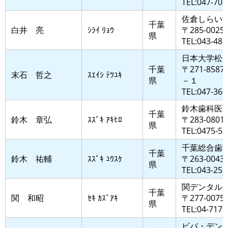
TEL:047-701
佐倉しらい
千葉
白井 亮
ｼﾗｲ ﾘｮｳ
〒285-002
県
TEL:043-485
日本大学松
千葉
〒271-8
末石 哲之
ｽｴｲｼ ﾃﾂﾕｷ
県
－１
TEL:047-360
鈴木歯科医
千葉
鈴木 章弘
ｽｽﾞｷ ｱｷﾋﾛ
〒283-080
県
TEL:0475-52
千葉総合歯
千葉
鈴木 祐輔
ｽｽﾞｷ ﾕｳｽｹ
〒263-00
県
TEL:043-255
関デンタル
千葉
関 和昭
ｾｷ ｶｽﾞｱｷ
〒277-007
県
TEL:04-7170
ビバ・デン