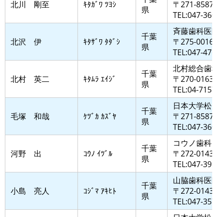
北川 剛至
ｷﾀｶﾞﾜ ﾂﾖｼ
〒271-858
県
TEL:047-360
斉藤歯科医
千葉
北沢 伊
ｷﾀｻﾞﾜ ﾀﾀﾞｼ
〒275-001
県
TEL:047-476
北村総合歯
千葉
北村 英二
ｷﾀﾑﾗ ｴｲｼﾞ
〒270-016
県
TEL:04-7157
日本大学松
千葉
毛塚 和哉
ｹﾂﾞｶ ｶｽﾞﾔ
〒271-8
県
TEL:047-360
コウノ歯科
千葉
河野 出
ｺｳﾉ ｲﾂﾞﾙ
〒272-014
県
TEL:047-398
山脇歯科医
千葉
小島 亮人
ｺｼﾞﾏ ｱｷﾋﾄ
〒272-014
県
TEL:047-357