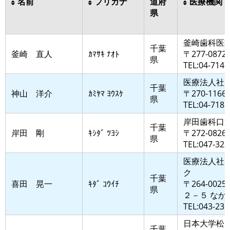
名前
フリガナ
道府
医療機関
県
釜崎歯科医
千葉
釜崎 直人
ｶﾏｻｷ ﾅｵﾄ
〒277-0
県
TEL:04-7147
医療法人社
千葉
神山 洋介
ｶﾐﾔﾏ ﾖｳｽｹ
〒270-116
県
TEL:04-7185
岸田歯科口
千葉
岸田 剛
ｷｼﾀﾞ ﾂﾖｼ
〒272-08
県
TEL:047-322
医療法人社
ク
千葉
喜田 晃一
ｷﾀﾞ ｺｳｲﾁ
〒264-0
県
２－５ なか
TEL:043-235
日本大学松
千葉