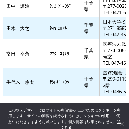
千葉
田中 譲治
ﾀﾅｶ ｼﾞｮｳｼﾞ
〒277-0
県
TEL:0471-64
日本大学松
千葉
玉木 大之
ﾀﾏｷ ﾋﾛﾕｷ
〒271-8
県
TEL:047-360
医療法人晟
千葉
〒274-006
常田 幸斉
ﾂﾈﾀﾞ ﾕｷﾅﾘ
県
号室
TEL:047-468
医)悠煌会 
千葉
〒299-011
手代木 悠太
ﾃｼﾛｷﾞ ﾕｳﾀ
県
2階
TEL:0436-60
1
2
3
このウェブサイトではサイトの利便性の向上のためにクッキーを利
用します。サイトの閲覧を続行されるには、クッキーの使用にご同
意いただきますようお願いします。個人情報は収集されません。
詳
しく見る